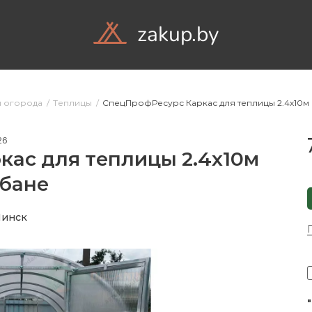
zakup.by
Объявления
Комп
я огорода
Теплицы
СпецПрофРесурс Каркас для теплицы 2.4х10м
26
ас для теплицы 2.4х10м
бане
Минск