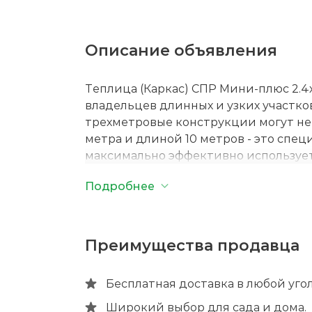
Описание объявления
Теплица (Каркас) СПР Мини-плюс 2.4х
владельцев длинных и узких участко
трехметровые конструкции могут не
метра и длиной 10 метров - это спе
максимально эффективно использует
гибкий подход к комплектации. Вы 
Подробнее
каркас (если у вас уже есть укрывной
с качественным сотовым поликарбон
самостоятельно управлять бюджетом
Оцинкованная основа: Профиль 25х2
Преимущества продавца
конструкции зависит от качества мет
цельногнутой оцинкованной трубы. 
Бесплатная доставка в любой уго
выполнены из профиля сечением 25х
арки. Для продольных стяжек (попер
Широкий выбор для сада и дома.