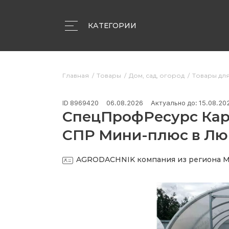
КАТЕГОРИИ
Объявления
Компании
Статьи
Главная
Товары
Дом, сад, огород
Товары дл
ID 8969420
06.08.2026
Актуально до: 15.08.20
СпецПрофРесурс Карк
СПР Мини-плюс в Лю
AGRODACHNIK
компания из региона 