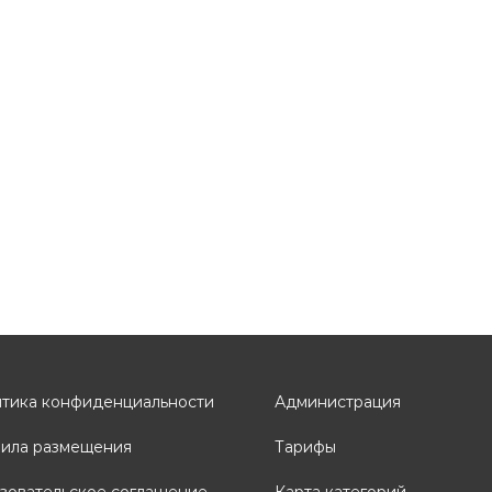
 0.67 м.
 сборки | Грунтозацепы | Паспорт изделия
тика конфиденциальности
Администрация
ила размещения
Тарифы
зовательское соглашение
Карта категорий