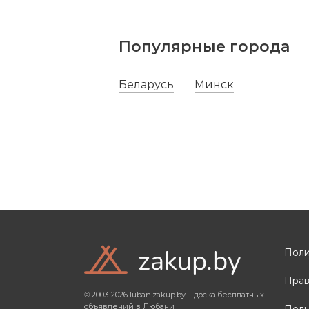
Ширина:
2.4 м.
Высота в коньке:
1.75 м.
Расстояние (шаг) между дугами:
1 м. |
Популярные города
В комплекте:
Каркас | Фурнитура для
Беларусь
Минск
zakup.by
Поли
Прав
© 2003-2026 luban.zakup.by – доска бесплатных
объявлений в Любани
Поль