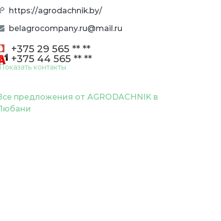
сис-му МСИ, без посещения банка)
со
https://agrodachnik.by/
с
По
belagrocompany.ru@mail.ru
ко
+375 29 565 ** **
По
+375 44 565 ** **
Показать контакты
Все предложения от AGRODACHNIK в
Любани
ОТПРАВИТЬ