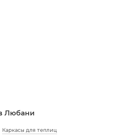
ально подогнанные листы, которые прослужат
заморозков и града. Руководство
, чтобы скачать схему сборки (PDF): Гибкое
ини-плюс" 2.4х10м - это профессиональный
 Компактная ширина позволяет установить её
ая длина дает огромную площадь для посадок.
юджет и задачи.
Ресурс
га 25х20 мм | Поперечина 15х15 или 20х20 мм
в Любани
Каркасы для теплиц