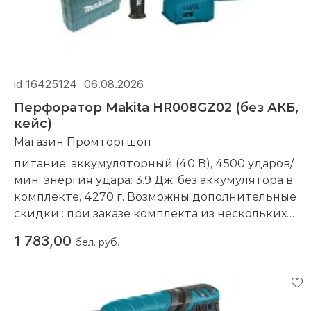
id 16425124
06.08.2026
Перфоратор Makita HR008GZ02 (без АКБ,
кейс)
Магазин Промторгшоп
питание: аккумуляторный (40 В), 4500 ударов/
мин, энергия удара: 3.9 Дж, без аккумулятора в
комплекте, 4270 г. Возможны дополнительные
скидки : при заказе комплекта из нескольких
наименований, при повторной покупке в
1 783,00
бел. руб.
нашем магазине
Компания производитель:
Makita