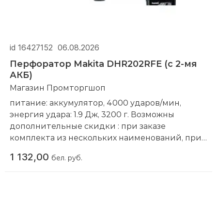
id 16427152
06.08.2026
Перфоратор Makita DHR202RFE (с 2-мя
АКБ)
Магазин Промторгшоп
питание: аккумулятор, 4000 ударов/мин,
энергия удара: 1.9 Дж, 3200 г. Возможны
дополнительные скидки : при заказе
комплекта из нескольких наименований, при
повторной покупке в нашем магазине
1 132,00
бел. руб.
Компания производитель:
Makita