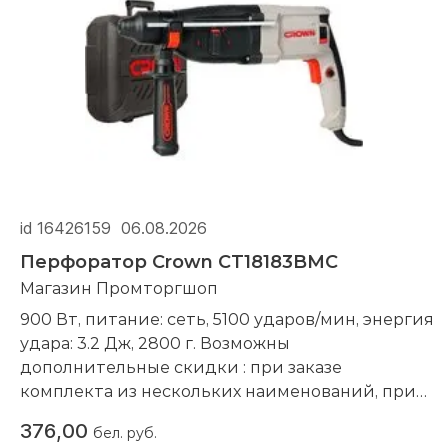
id 16426159
06.08.2026
Перфоратор Crown CT18183BMC
Магазин Промторгшоп
900 Вт, питание: сеть, 5100 ударов/мин, энергия
удара: 3.2 Дж, 2800 г. Возможны
дополнительные скидки : при заказе
комплекта из нескольких наименований, при
повторной покупке в нашем магазине
376,00
бел. руб.
Компания производитель:
Crown