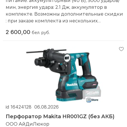
питание: аккумуляторный (40 В), 5000 ударов/
мин, энергия удара: 2.1 Дж, аккумулятор в
комплекте. Возможны дополнительные скидки
: при заказе комплекта из нескольких
наименований, при повторной покупке в
2 600,00
бел. руб.
нашем магазине
Компания производитель:
Makita
id 16424128
06.08.2026
Перфоратор Makita HR001GZ (без АКБ)
ООО АйДиЛюкор