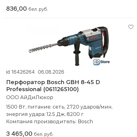
повторной покупке в нашем магазине
836,00
бел. руб.
Компания производитель:
Makita
id 16426264
06.08.2026
Перфоратор Bosch GBH 8-45 D
Professional (0611265100)
ООО АйДиЛюкор
1500 Вт, питание: сеть, 2720 ударов/мин,
энергия удара: 12.5 Дж, 8200 г
Компания производитель:
Bosch
3 465,00
бел. руб.