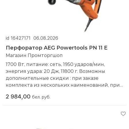
id 16427171
06.08.2026
Перфоратор AEG Powertools PN 11 E
Магазин Промторгшоп
1700 Вт, питание: сеть, 1950 ударов/мин,
энергия удара: 20 Дж, 11800 г. Возможны
дополнительные скидки : при заказе
комплекта из нескольких наименований, при
повторной покупке в нашем магазине
2 984,00
бел. руб.
Компания производитель:
AEG Powertools