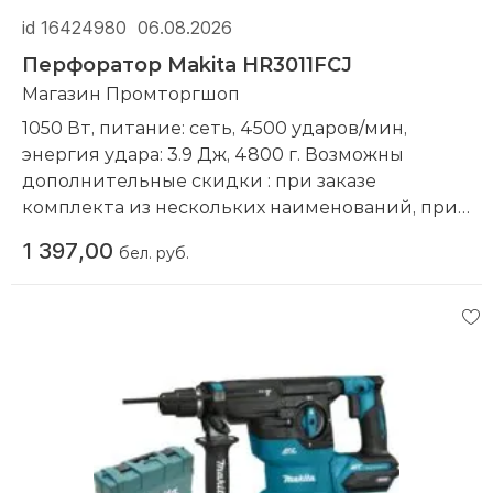
id 16424980
06.08.2026
Перфоратор Makita HR3011FCJ
Магазин Промторгшоп
1050 Вт, питание: сеть, 4500 ударов/мин,
энергия удара: 3.9 Дж, 4800 г. Возможны
дополнительные скидки : при заказе
комплекта из нескольких наименований, при
повторной покупке в нашем магазине
1 397,00
бел. руб.
Компания производитель:
Makita