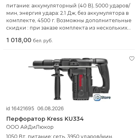
питание: аккумуляторный (40 В), 5000 ударов/
мин, энергия удара: 2.1 Дж, без аккумулятора в
комплекте, 4500 г. Возможны дополнительные
скидки : при заказе комплекта из нескольких
наименований, при повторной покупке в
1 018,00
бел. руб.
нашем магазине
Компания производитель:
Makita
id 16421695
06.08.2026
Перфоратор Kress KU334
ООО АйДиЛюкор
1050 Вт, питание: сеть, 3950 ударов/мин,